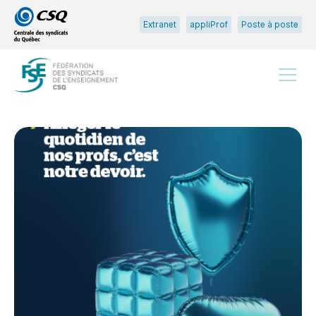
Passer
Passer
Extranet
appliProf
Poste à poste
au
au
menu
contenu
principal
Menu