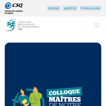
Passer
Passer
Extranet
appliProf
Poste à poste
au
au
menu
contenu
principal
Menu