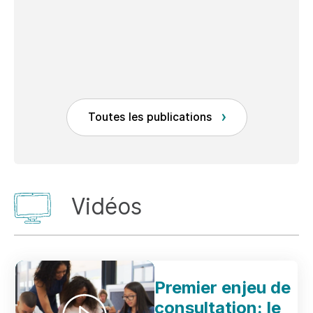
Dépêc
tion
péda
Toutes les publications
Vidéos
Premier enjeu de
consultation: le