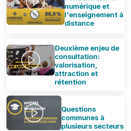
numérique et
l'enseignement à
distance
Deuxième enjeu de
consultation:
valorisation,
attraction et
rétention
Questions
communes à
plusieurs secteurs