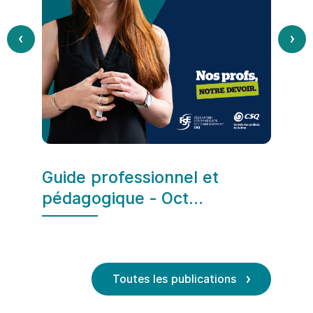
PREV
NEX
Pénur
ensei
à
Guide professionnel et
pédagogique - Oct...
Toutes les publications