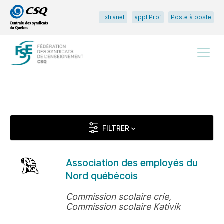
Passer
Passer
Extranet
appliProf
Poste à poste
au
au
menu
contenu
principal
Menu
FILTRER
Association des employés du
Nord québécois
Commission scolaire crie,
Commission scolaire Kativik