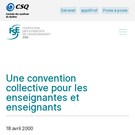
Passer
Passer
Extranet
appliProf
Poste à poste
au
au
menu
contenu
principal
Menu
Une convention
collective pour les
enseignantes et
enseignants
18 avril 2000