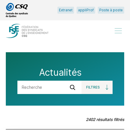
Passer
Passer
Extranet
appliProf
Poste à poste
au
au
menu
contenu
principal
Menu
Actualités
FILTRES
OUVRIR
Soumettre
LES
la
recherche
2402 résultats filtrés