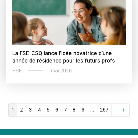
La FSE-CSQ lance l’idée novatrice d’une
année de résidence pour les futurs profs
1 mai 2026
FSE
1
2
3
4
5
6
7
8
9
…
267
Suivant