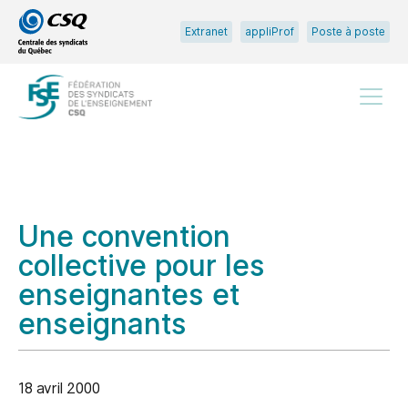
Passer
Passer
Extranet
appliProf
Poste à poste
au
au
menu
contenu
principal
Menu
Une convention
collective pour les
enseignantes et
enseignants
18 avril 2000