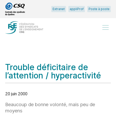
Passer
Passer
Extranet
appliProf
Poste à poste
au
au
menu
contenu
principal
Menu
Trouble déficitaire de
l’attention / hyperactivité
20 juin 2000
Beaucoup de bonne volonté, mais peu de
moyens