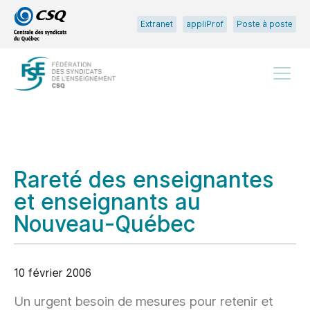
Passer
Passer
Extranet
appliProf
Poste à poste
au
au
menu
contenu
principal
Menu
Rareté des enseignantes
et enseignants au
Nouveau-Québec
10 février 2006
Un urgent besoin de mesures pour retenir et