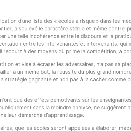
cation d’une liste des « écoles à risque » dans les mé
rtier, a soulevé le caractère stérile et même contre-
r une telle incohérence entre le discours et la pratiqu
ncertation entre les intervenantes et intervenants, q
n, il recourt à des moyens où prime la compétition, a
tition et vise à écraser les adversaires, n’a pas sa p
ailler à un même but, la réussite du plus grand nombre 
e sa stratégie gagnante et non pas à la cacher comme p
n’ont que des effets démotivants sur les enseignantes 
s publiquement sans la moindre analyse, ne suggèrent
ans leur démarche d’apprentissage.
ires, que les écoles seront appelées à élaborer, madam