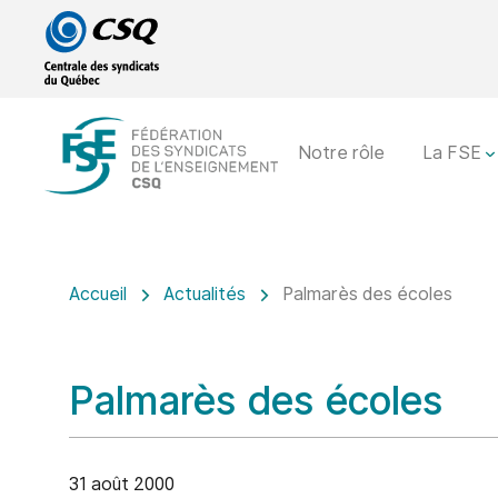
Passer
Passer
au
au
menu
contenu
principal
Notre rôle
La FSE
Accueil
Actualités
Palmarès des écoles
Palmarès des écoles
31 août 2000