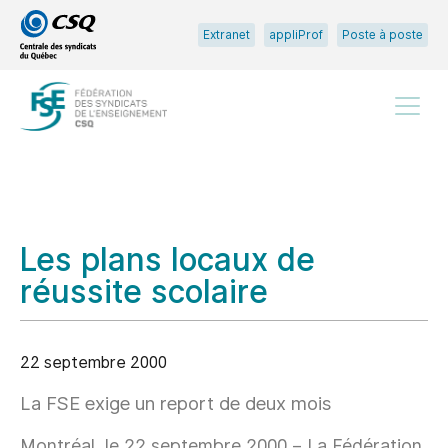
Passer
Passer
Extranet
appliProf
Poste à poste
au
au
menu
contenu
principal
Menu
Les plans locaux de
réussite scolaire
22 septembre 2000
La FSE exige un report de deux mois
Montréal, le 22 septembre 2000 – La Fédération