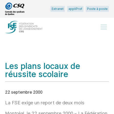
Passer
Passer
Extranet
appliProf
Poste à poste
au
au
menu
contenu
principal
Menu
Les plans locaux de
réussite scolaire
22 septembre 2000
La FSE exige un report de deux mois
Montréal, le 22 septembre 2000 – La Fédération