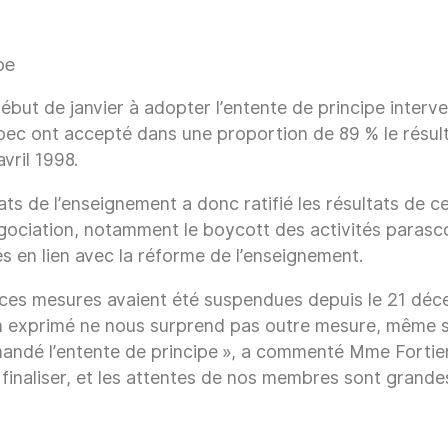
pe
début de janvier à adopter l’entente de principe interv
c ont accepté dans une proportion de 89 % le résultat 
vril 1998.
ats de l’enseignement a donc ratifié les résultats de 
égociation, notamment le boycott des activités parasco
s en lien avec la réforme de l’enseignement.
 ces mesures avaient été suspendues depuis le 21 déce
on exprimé ne nous surprend pas outre mesure, même s’i
mmandé l’entente de principe », a commenté Mme Fortie
à finaliser, et les attentes de nos membres sont grandes