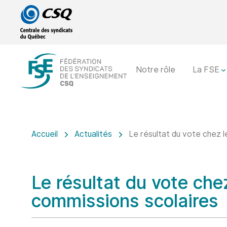
Passer
Passer
au
au
menu
contenu
principal
Notre rôle
La FSE
Accueil
Actualités
Le résultat du vote chez 
Le résultat du vote ch
commissions scolaires