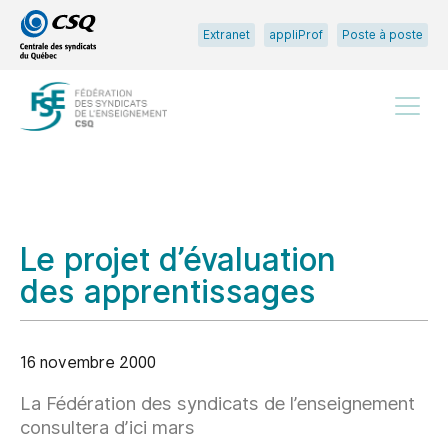
Passer
Passer
Extranet
appliProf
Poste à poste
au
au
menu
contenu
principal
Menu
Le projet d’évaluation
des apprentissages
16 novembre 2000
La Fédération des syndicats de l’enseignement
consultera d’ici mars