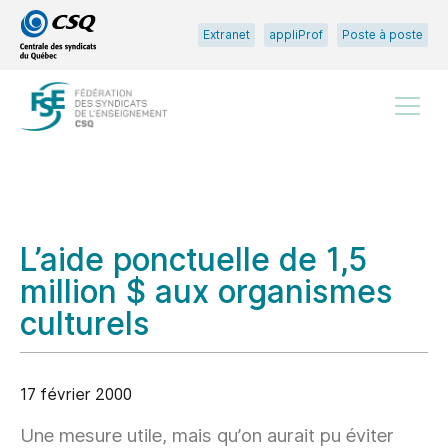
Passer
Passer
Extranet
appliProf
Poste à poste
au
au
menu
contenu
principal
Menu
L’aide ponctuelle de 1,5
million $ aux organismes
culturels
17 février 2000
Une mesure utile, mais qu’on aurait pu éviter