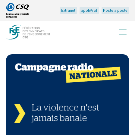
Passer
Passer
Extranet
appliProf
Poste à poste
au
au
menu
contenu
principal
Menu