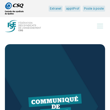
Passer
Passer
Extranet
appliProf
Poste à poste
au
au
menu
contenu
principal
Menu