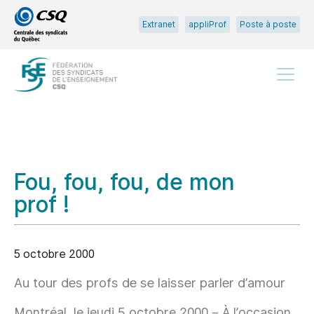
Passer
Passer
Extranet
appliProf
Poste à poste
au
au
menu
contenu
principal
Menu
Fou, fou, fou, de mon
prof !
5 octobre 2000
Au tour des profs de se laisser parler d’amour
Montréal, le jeudi 5 octobre 2000 – À l’occasion