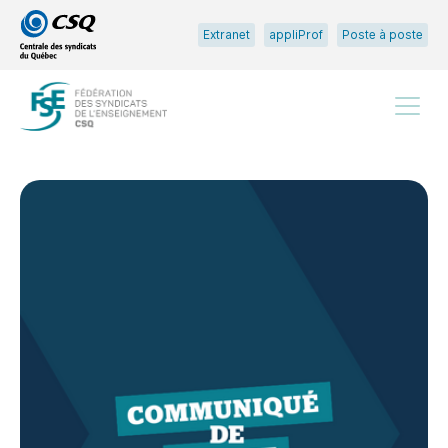
Passer
Passer
Extranet
appliProf
Poste à poste
au
au
menu
contenu
principal
Menu