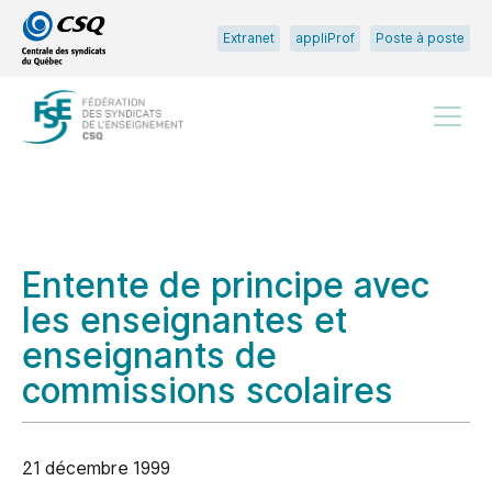
Passer
Passer
Extranet
appliProf
Poste à poste
au
au
menu
contenu
principal
Menu
Entente de principe avec
les enseignantes et
enseignants de
commissions scolaires
21 décembre 1999