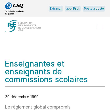
Passer
Passer
Extranet
appliProf
Poste à poste
au
au
menu
contenu
principal
Menu
Enseignantes et
enseignants de
commissions scolaires
20 décembre 1999
Le règlement global compromis