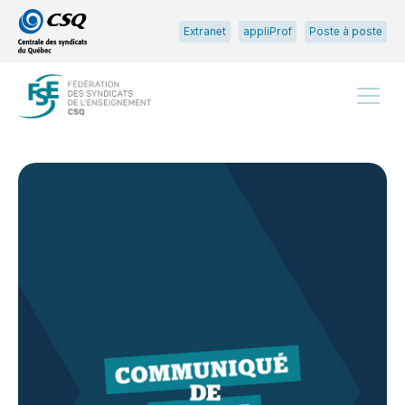
Passer
Passer
Extranet
appliProf
Poste à poste
au
au
menu
contenu
principal
Menu