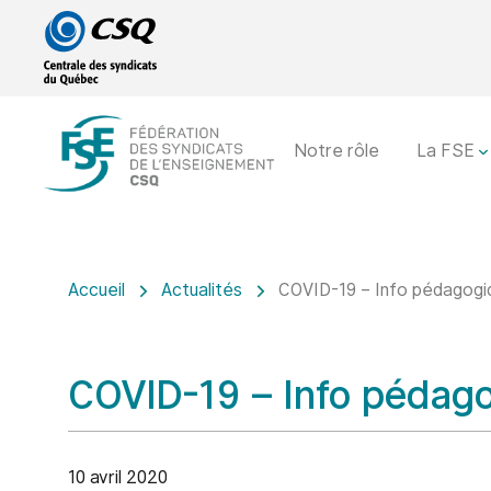
Passer
Passer
au
au
menu
contenu
principal
Notre rôle
La FSE
Accueil
Actualités
COVID-19 – Info pédagogiq
COVID-19 – Info pédago
10 avril 2020