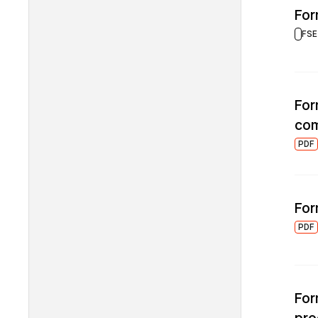
For
FSE
For
com
PDF
For
PDF
For