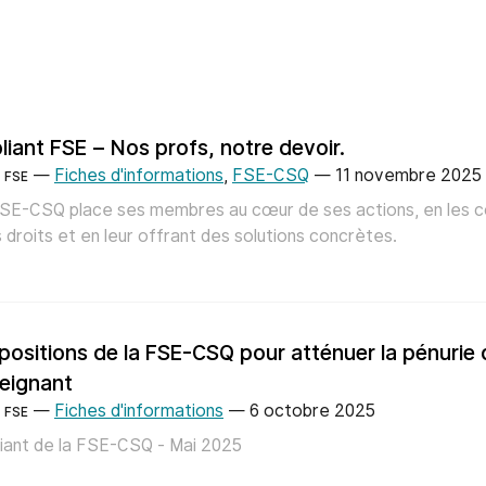
liant FSE – Nos profs, notre devoir.
—
Fiches d'informations
,
FSE-CSQ
—
11 novembre 2025
FSE
SE-CSQ place ses membres au cœur de ses actions, en les c
s droits et en leur offrant des solutions concrètes.
positions de la FSE-CSQ pour atténuer la pénurie
eignant
—
Fiches d'informations
—
6 octobre 2025
FSE
iant de la FSE-CSQ - Mai 2025