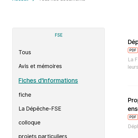
FSE
Dép
PDF
Tous
La F
Avis et mémoires
leur
Fiches d'informations
fiche
Pro
ens
La Dépêche-FSE
PDF
colloque
Dépl
projets particuliers