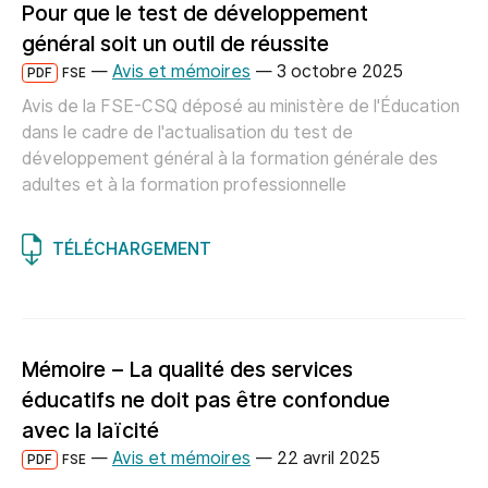
Pour que le test de développement
général soit un outil de réussite
—
Avis et mémoires
—
3 octobre 2025
PDF
FSE
Avis de la FSE-CSQ déposé au ministère de l'Éducation
dans le cadre de l'actualisation du test de
développement général à la formation générale des
adultes et à la formation professionnelle
TÉLÉCHARGEMENT
Mémoire – La qualité des services
éducatifs ne doit pas être confondue
avec la laïcité
—
Avis et mémoires
—
22 avril 2025
PDF
FSE