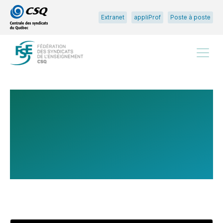
Passer
Passer
Extranet
appliProf
Poste à poste
au
au
menu
contenu
principal
Menu